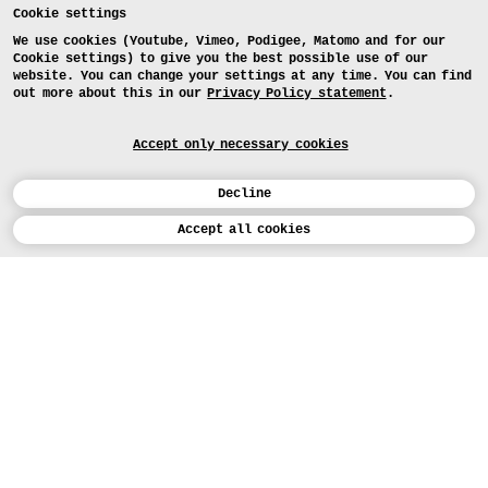
Cookie settings
We use cookies (Youtube, Vimeo, Podigee, Matomo and for our
Cookie settings) to give you the best possible use of our
website. You can change your settings at any time. You can find
out more about this in our
Privacy Policy statement
.
Accept only necessary cookies
Decline
Calendar
Accept all cookies
DEUTSCH
Art
INSTAGRAM
VIMEO
LINKEDIN
APPLICATION
Design
COURSES
Study
TODAY (3)
FACEBOOK
PROJECTS
Workshops
MEDIA
Facilities