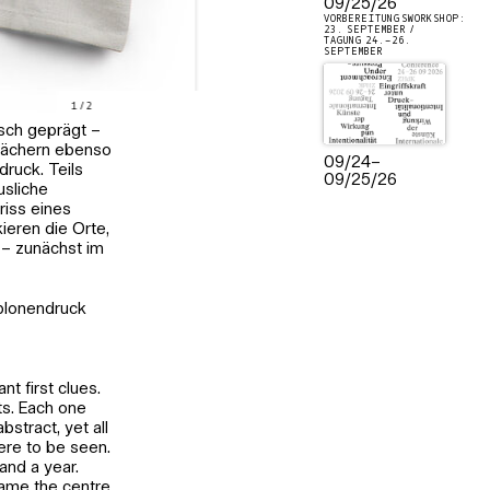
09/25/26
VORBEREITUNGSWORKSHOP:
23. SEPTEMBER /
TAGUNG 24.–26.
SEPTEMBER
1
/
2
isch geprägt –
n Fächern ebenso
09/24
–
druck. Teils
09/25/26
usliche
riss eines
ieren die Orte,
 – zunächst im
ablonendruck
t first clues.
ts. Each one
bstract, yet all
ere to be seen.
 and a year.
came the centre