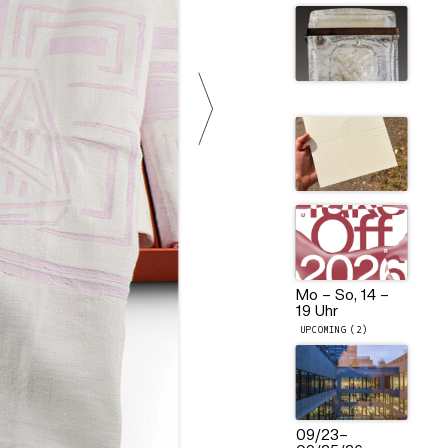
Mo – So, 14 –
19 Uhr
UPCOMING (2)
09/23
–