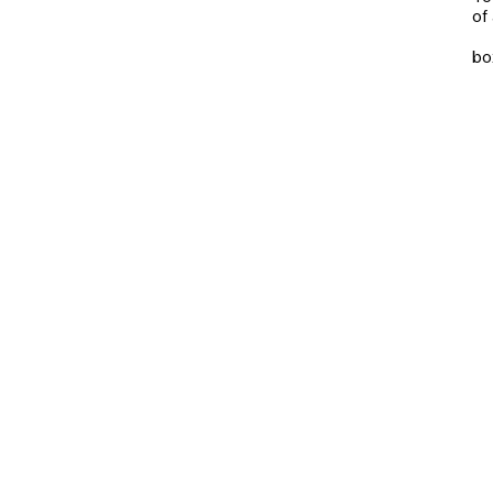
of
bo