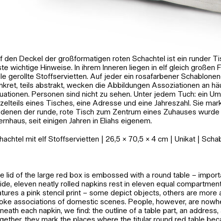
f den Deckel der großformatigen roten Schachtel ist ein runder T
ste wichtige Hinweise. In ihrem Inneren liegen in elf gleich große
ele gerollte Stoffservietten. Auf jeder ein rosafarbener Schablonen
nkret, teils abstrakt, wecken die Abbildungen Assoziationen an hä
tuationen. Personen sind nicht zu sehen. Unter jedem Tuch: ein Um
nzelteils eines Tisches, eine Adresse und eine Jahreszahl. Sie mark
 denen der runde, rote Tisch zum Zentrum eines Zuhauses wurde
ternhaus, seit einigen Jahren in Eliahs eigenem.
hachtel mit elf Stoffservietten | 26,5 × 70,5 × 4 cm | Unikat | Sch
e lid of the large red box is embossed with a round table – importan
side, eleven neatly rolled napkins rest in eleven equal compartmen
atures a pink stencil print – some depict objects, others are more a
oke associations of domestic scenes. People, however, are nowh
neath each napkin, we find: the outline of a table part, an address,
gether, they mark the places where the titular round red table be