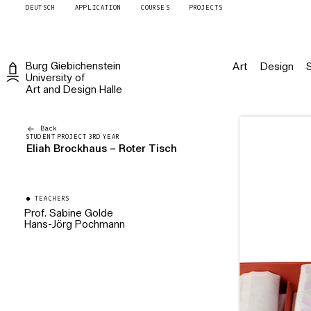
DEUTSCH
APPLICATION
COURSES
PROJECTS
Burg
Giebichenstein
Art
Design
University of
Art and Design
Halle
Back
STUDENT PROJECT 3RD YEAR
Eliah Brockhaus – Roter Tisch
TEACHERS
Prof. Sabine Golde
Hans-Jörg Pochmann
Professorin für Buchkunst
Künstlerischer Mitarbeiter
Buchkunst