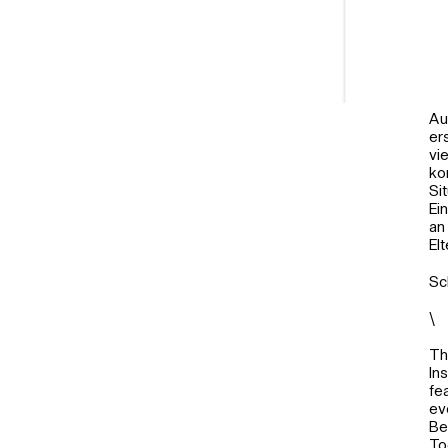
Au
er
vi
ko
Si
Ei
an
El
Sc
\
Th
In
fe
ev
Be
To