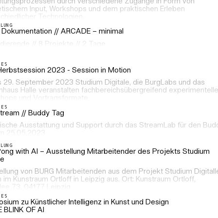
ltungsprozessen durch verschiedene Zugänge in Form von
etischem Input, Workshops und dem praktischen Erleben
chiedlicher Technologien.
LLUNG
 Dokumentation // ARCADE – minimal
dierende // 8 Projekte // 2 Tage
LES
Herbstsession 2023 - Session in Motion
is 29. September 2023 Studium Digitale, die BurgLabs und das
nhaus Halle veranstalten fachbereichsübergreifend experimentell
hops und Vortragsformate
LES
Stream // Buddy Tag
ische Ausstattung und Support durch das StreamLab für den Bud
m 25.05.2023
LLUNG
Pong with AI – Ausstellung Mitarbeitender des Projekts Studium
le
ellung von BURG Mitarbeitenden aus dem Projekt Studium Digitall
n im Kunstraum Ortloff in Leipzig aus. Ort: Kunstraum Ortloff,
lee 73, 04177 Leipzig
LES
ium zu Künstlicher Intelligenz in Kunst und Design
E BLINK OF AI