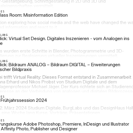
r-Gestaltgebung, Schnittgestaltung in 2D und 3D und
aleigenschaften vermittelt.
LES
lass Room: Misinformation Edition
ition exploring how social media and the web have changed the w
d information and react to it
LLUNG
ick: Virtual Set Design. Digitales Inszenieren - vom Analogen ins
le
rs wurden erste Schritte in Blender, Photogrammetrie und 3D-
ierung zur Realisierung virtueller Inszenierungen vermittelt.
LLUNG
lick: Bildraum ANALOG – Bildraum DIGITAL – Erweiterungen
scher Bildpraxis
i trifft Virtual Reality: Dieses Format entstand in Zusammenarbeit
nna Erhard und Nikos Probst von Studium Digitale und dem
agenprofessor Michael Jäger. Der Kurs richtete sich an Studieren
teresse an der Verbindung von analogen und digitalen Bildprozess
LES
Frühjahrssession 2024
 22. März 2024 Studium Digitale, BurgLabs und das DesignHaus Hal
n eine Woche lang Kurse, Vorträge, Präsentationen
LES
hrungskurse Adobe Photoshop, Premiere, InDesign und Illustrator
Affinity Photo, Publisher und Designer