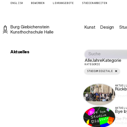
ENGLISH
BEWERBEN
LEHRANGEBOTE
STUDIENARBEITEN
Burg
Giebichenstein
Kunst
Design
Stu
Kunsthochschule
Halle
Aktuelles
Alle
Jahre
Kategorie
KATEGORIE
STUDIUM DIGITALE
AKTUEL
Rückb
Experi
AKTUEL
Bye by
Die Pr
bleibe