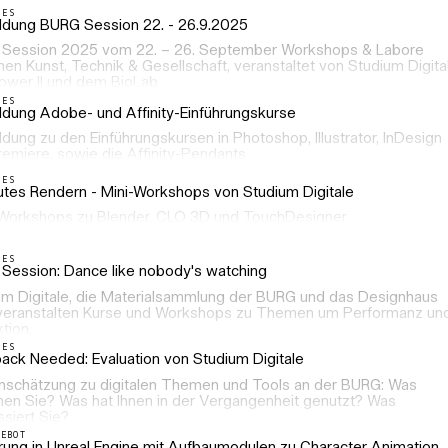
LES
dung BURG Session 22. - 26.9.2025
Session 2025 vom 22. – 26. September Workshops & Labore
en Kunst, Technik & Gesellschaft, veranstaltet von Studium Digita
wer II und dem BioLab
LES
dung Adobe- und Affinity-Einführungskurse
ung zu den Einführungskursen in Photoshop, Illustrator, InDesign
remiere, sowie die Affinity-Pendants
LES
utes Rendern - Mini-Workshops von Studium Digitale
Workshops zu Blender, CLO 3D und TouchDesigner
LES
Session: Dance like nobody's watching
um Digitale, die Materialsammlung der BURG und das Designhaus
 veranstalten Kurse und Workshops zu Themen um Performanz un
ktion.
LES
ack Needed: Evaluation von Studium Digitale
Einschätzung zu digitalen Themen und Tools an der BURG: Was
hen Sie? Was hat Ihnen in der Vergangenheit genutzt? Was
ssiert Sie?
GEBOT