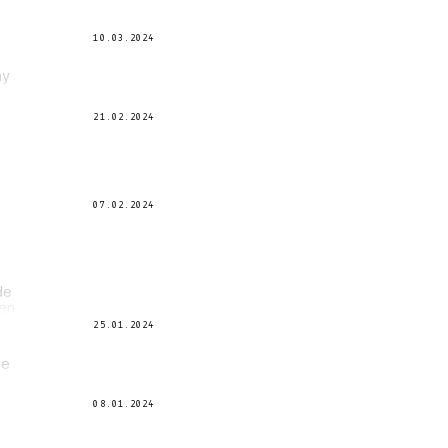
10.03.2024
ay
21.02.2024
07.02.2024
de
en.
25.01.2024
le
08.01.2024