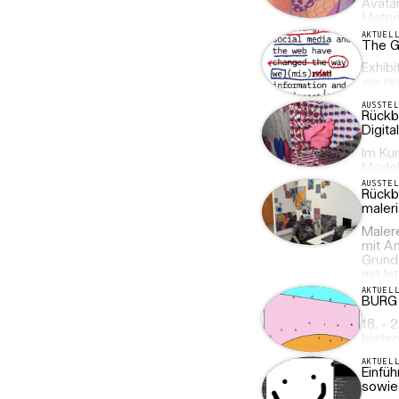
Avata
Materi
AKTUEL
The G
Exhib
we rea
AUSSTE
Rückbl
Digita
Im Ku
Modell
AUSSTE
Rückb
maleri
Malere
mit A
Grundl
mit In
AKTUEL
BURG 
18. -
biete
AKTUEL
Einfü
sowie 