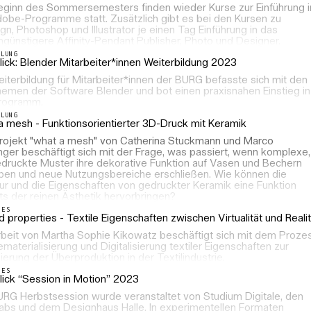
eginn des Sommersemesters finden wieder Kurse zur Einführung i
dobe-Programme statt. Zusätzlich gibt es bei den Kursen zu
gn, Photoshop und Illustrator je einen Tag Einführung in das
günstigere Affinity-Pendant Publisher, Photo und Designer.
LLUNG
ick: Blender Mitarbeiter*innen Weiterbildung 2023
iterbildung für Mitarbeiter*innen der BURG befasste sich mit den
hemen der Software Blender und bot einen praxisnahen Einstieg in
rogramm.
LLUNG
a mesh - Funktionsorientierter 3D-Druck mit Keramik
rojekt "what a mesh" von Catherina Stuckmann und Marco
ger beschäftigt sich mit der Frage, was passiert, wenn komplexe,
druckte Muster ihre dekorative Funktion auf Vasen und Bechern
ben und neue Nutzungsbereiche erschließen. Wie können die
ur und die Eigenschaften von gedruckter Keramik eine Funktion
ts der reinen Ästhetik hervorbringen?
LES
d properties - Textile Eigenschaften zwischen Virtualität und Realit
rbeit von Martha Sophie Kikowatz beschäftigt sich mit dem Proze
materialisierung und Digitalisierung textiler Eigenschaften zur
erung der Überproduktion in der Textilindustrie.
LES
lick “Session in Motion” 2023
URG Herbstsession wurde veranstaltet von Studium Digitale, den
abs und dem Designhaus Halle. In experimentellen Formaten