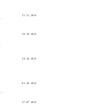
17.12.2024
e
30.10.2024
n
25.10.2024
04.10.2024
in
27.07.2024