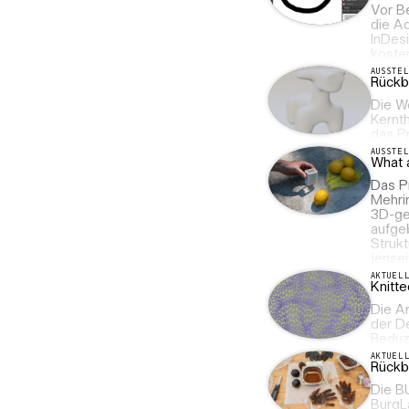
Vor B
die A
InDesi
kosten
AUSSTE
Rückbl
Die We
Kernt
das P
AUSSTE
What 
Das P
Mehrin
3D-ge
aufge
Strukt
jensei
AKTUEL
Knitte
Die A
der De
Reduzi
AKTUEL
Rückb
Die B
BurgL