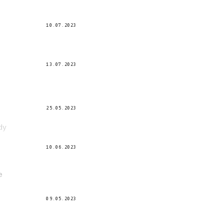
10.07.2023
13.07.2023
e
25.05.2023
dy
10.06.2023
e
09.05.2023