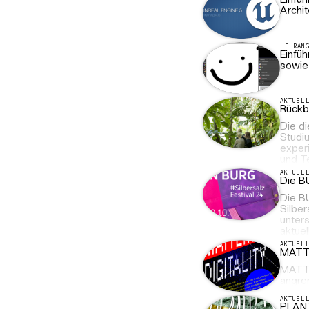
Einfü
Archit
LEHRAN
Einfüh
sowie 
AKTUEL
Rückb
Die d
Studiu
exper
und T
AKTUEL
Die B
Die B
Silbe
unter
aktuel
AKTUEL
MATTE
MATTE
angr
AKTUEL
PLAN