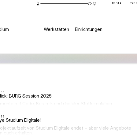
MEDIA
PRE
dium
Werkstätten
Einrichtungen
LES
lick: BURG Session 2025
mente mit Code, Keramik und digitaler Stoffsimulation
LES
e Studium Digitale!
ojektlaufzeit von Studium Digitale endet – aber viele Angebote
n euch erhalten.