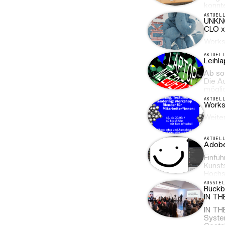
konnt
AKTUEL
UNK
CLO x
Works
AKTUEL
Leihl
Ab so
Die A
möglic
AKTUEL
Works
Weiter
AKTUEL
Adobe 
Einfüh
Kunsts
Hochs
AUSSTE
Rückbl
IN THE
IN TH
Syste