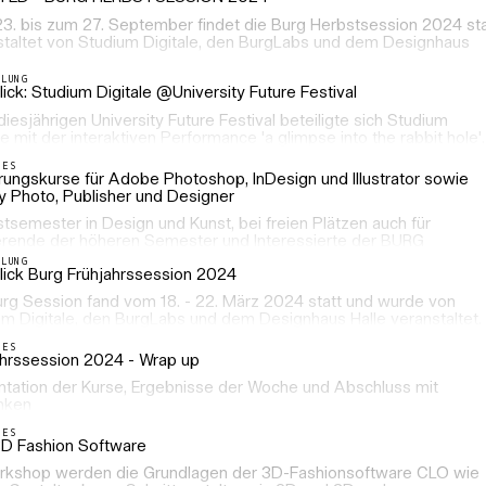
3. bis zum 27. September findet die Burg Herbstsession 2024 sta
staltet von Studium Digitale, den BurgLabs und dem Designhaus
LLUNG
ick: Studium Digitale @University Future Festival
iesjährigen University Future Festival beteiligte sich Studium
le mit der interaktiven Performance 'a glimpse into the rabbit hole'.
LES
rungskurse für Adobe Photoshop, InDesign und Illustrator sowie
ty Photo, Publisher und Designer
stsemester in Design und Kunst, bei freien Plätzen auch für
erende der höheren Semester und Interessierte der BURG
LLUNG
lick Burg Frühjahrssession 2024
urg Session fand vom 18. - 22. März 2024 statt und wurde von
um Digitale, den BurgLabs und dem Designhaus Halle veranstaltet.
LES
ahrssession 2024 - Wrap up
ntation der Kurse, Ergebnisse der Woche und Abschluss mit
nken
LES
D Fashion Software
rkshop werden die Grundlagen der 3D-Fashionsoftware CLO wie