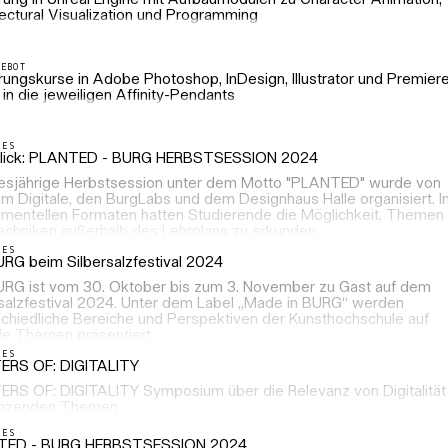
hrung in Unreal Engine mit Aufbaumodulen zu Character Animation,
ectural Visualization und Programming
GEBOT
rungskurse in Adobe Photoshop, InDesign, Illustrator und Premier
in die jeweiligen Affinity-Pendants
LES
lick: PLANTED - BURG HERBSTSESSION 2024
iesjährige Herbstsession unter dem Motto "PLANTED" wurde von
m Digitale, den BurgLabs und dem Designhaus Halle organisiert. I
imentellen Formaten hatten Studierende die Möglichkeit, Themen
echniken außerhalb des Lehrplans zu erkunden.
LES
URG beim Silbersalzfestival 2024
URG ist vom 30. Oktober bis zum 3. November zu Gast auf dem
rsalzfestival 2024. Unter dem Label „Made in BURG“ werden
schiedliche Bereiche und Perspektiven der Kunsthochschule auf
le Themen präsentiert.
LES
RS OF: DIGITALITY
RS OF: DIGITALITY Symposium über die Relevanz von Digitalität 
enzenden Themen
LES
TED - BURG HERBSTSESSION 2024