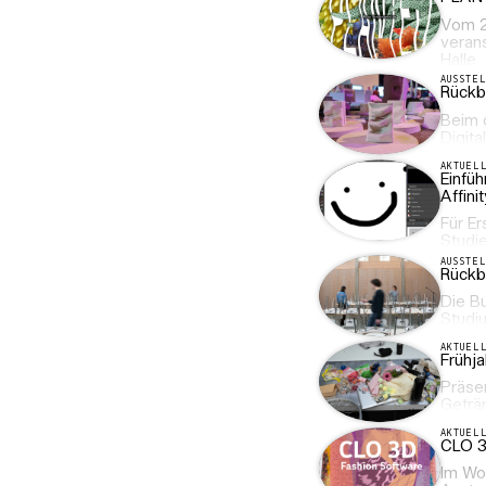
Vom 2
veran
Halle
AUSSTE
Rückbl
Beim d
Digita
AKTUEL
Einfüh
Affini
Für Er
Studi
AUSSTE
Rückb
Die B
Studi
AKTUEL
Frühj
Präse
Geträ
AKTUEL
CLO 3
Im Wo