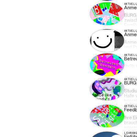
AKTUEL
Anmel
BURG 
zwisch
FemPo
AKTUEL
Anmel
Anmeld
und P
AKTUEL
Betre
3x3h 
AKTUEL
BURG 
Studi
Halle
Intera
AKTUEL
Feedb
Ihre 
brauc
intere
LEHRAN