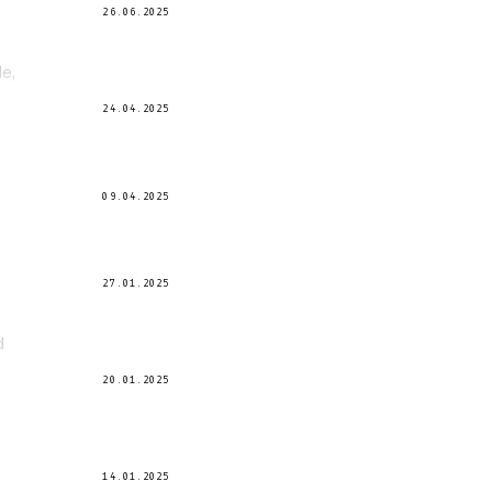
26.06.2025
le,
24.04.2025
09.04.2025
27.01.2025
d
20.01.2025
14.01.2025