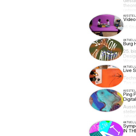
Gesta
theor
unters
AUSSTE
Video
16 Stu
AKTUEL
Burg 
25. b
Desig
Works
AKTUEL
Live 
Techn
Tag a
AUSSTE
Ping 
Digita
Ausst
stelle
Jahnal
AKTUEL
Sympos
IN TH