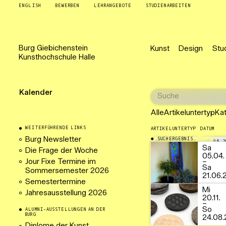
ENGLISH
BEWERBEN
LEHRANGEBOTE
STUDIENARBEITEN
Burg
Giebichenstein
Kunst
Design
Stu
Kunsthochschule
Halle
Kalender
Alle
Artikeluntertyp
Ka
WEITERFÜHRENDE LINKS
ARTIKELUNTERTYP
DATUM
Burg Newsletter
SUCHERGEBNIS
AUSSTELLUNG
10.06.2
Sa
Die Frage der Woche
05.04.
Jour Fixe Termine im
–
Sa
Sommersemester 2026
21.06.
Semestertermine
Mi
Jahresausstellung 2026
20.11.
–
So
ALUMNI-AUSSTELLUNGEN AN DER
BURG
24.08.