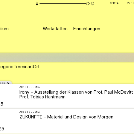
MEDIA
PRE
dium
Werkstätten
Einrichtungen
tegorie
Terminart
Ort
025
AUSSTELLUNG
Irony – Ausstellung der Klassen von Prof. Paul McDevitt
Prof. Tobias Hantmann
25
AUSSTELLUNG
ZUKÜNFTE – Material und Design von Morgen
25