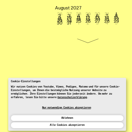
August 2027
26
27
28
29
30
31
1
2
3
4
5
6
7
8
9
10
11
12
13
14
15
16
17
18
19
20
21
22
23
24
25
26
27
28
29
30
31
1
2
3
4
5
Cookie-Einstellungen
Wir nutzen Cookies von Youtube, Vimeo, Podigee, Matomo und für unsere Cookie-
Einstellungen, um Ihnen die bestmögliche Nutzung unserer Website zu
ermöglichen. Ihre Einstellungen können Sie jederzeit ändern. Um mehr zu
erfahren, lesen Sie bitte unsere
Datenschutzerklärung
.
Nur notwendige Cookies akzeptieren
Ablehnen
Alle Cookies akzeptieren