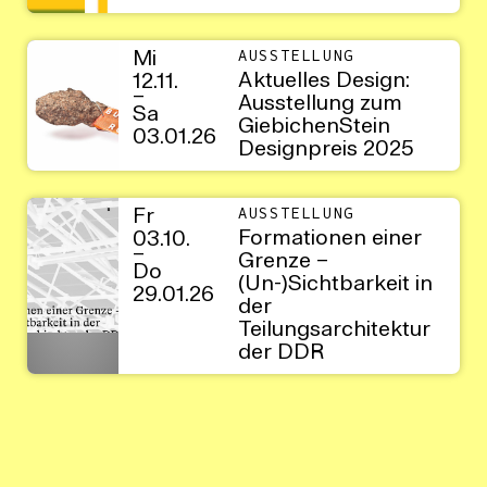
Mi
AUSSTELLUNG
Aktuelles Design:
12.11.
–
Ausstellung zum
Sa
GiebichenStein
03.01.26
Designpreis 2025
Fr
AUSSTELLUNG
Formationen einer
03.10.
–
Grenze –
Do
(Un-)Sichtbarkeit in
29.01.26
der
Teilungsarchitektur
der DDR