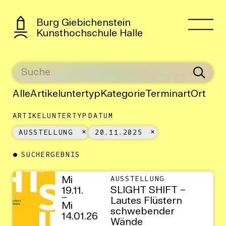
Burg Giebichenstein
Kunsthochschule Halle
Alle
Artikeluntertyp
Kategorie
Terminart
Ort
ARTIKELUNTERTYP
DATUM
AUSSTELLUNG
20.11.2025
SUCHERGEBNIS
Mi
AUSSTELLUNG
SLIGHT SHIFT –
19.11.
–
Lautes Flüstern
Mi
schwebender
14.01.26
Wände