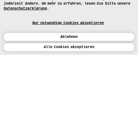
jederzeit ändern. Um mehr zu erfahren, lesen Sie bitte unsere
Datenschutzerklärung
.
Nur notwendige Cookies akzeptieren
Ablehnen
Kalender
Alle Cookies akzeptieren
ENGLISH
Kunst
INSTAGRAM
VIMEO
LINKEDIN
BEWERBEN
Design
LEHRANGEBOTE
Studium
FACEBOOK
STUDIENARBEITEN
Werkstätten
MEDIA
Einrichtungen
FÜR...
PRESSE
PRESSE
Personen
BEWERBER*INNEN
PRESSESTELLE
KARTE
Institution
STUDIERENDE
MITTEILUNGEN