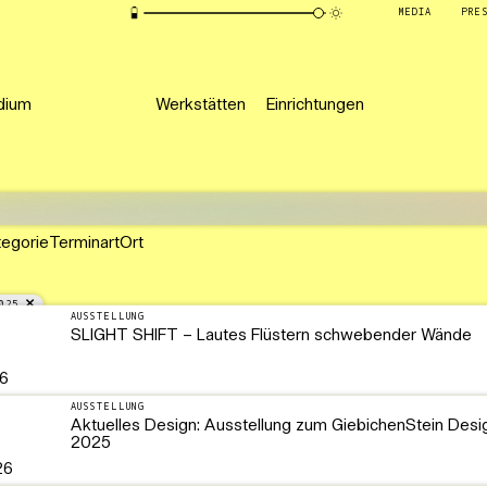
MEDIA
PRE
dium
Werkstätten
Einrichtungen
tegorie
Terminart
Ort
025
AUSSTELLUNG
SLIGHT SHIFT – Lautes Flüstern schwebender Wände
26
AUSSTELLUNG
Aktuelles Design: Ausstellung zum GiebichenStein Desi
2025
26