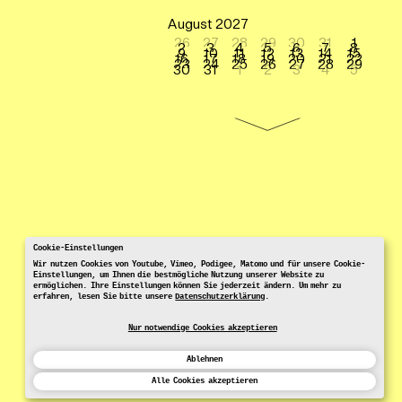
August 2027
26
27
28
29
30
31
1
2
3
4
5
6
7
8
9
10
11
12
13
14
15
16
17
18
19
20
21
22
23
24
25
26
27
28
29
30
31
1
2
3
4
5
Cookie-Einstellungen
Wir nutzen Cookies von Youtube, Vimeo, Podigee, Matomo und für unsere Cookie-
Einstellungen, um Ihnen die bestmögliche Nutzung unserer Website zu
ermöglichen. Ihre Einstellungen können Sie jederzeit ändern. Um mehr zu
erfahren, lesen Sie bitte unsere
Datenschutzerklärung
.
Nur notwendige Cookies akzeptieren
Ablehnen
Alle Cookies akzeptieren