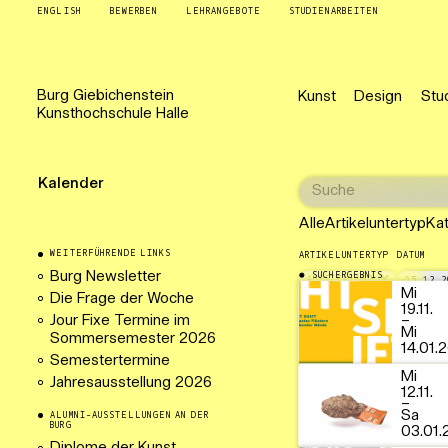
ENGLISH
BEWERBEN
LEHRANGEBOTE
STUDIENARBEITEN
Burg
Giebichenstein
Kunst
Design
Stu
Kunsthochschule
Halle
Kalender
Alle
Artikeluntertyp
Ka
WEITERFÜHRENDE LINKS
ARTIKELUNTERTYP
DATUM
Burg Newsletter
SUCHERGEBNIS
AUSSTELLUNG
05.12.2
Mi
Die Frage der Woche
19.11.
Jour Fixe Termine im
–
Mi
Sommersemester 2026
14.01.
Semestertermine
Mi
Jahresausstellung 2026
12.11.
–
Sa
ALUMNI-AUSSTELLUNGEN AN DER
BURG
03.01.