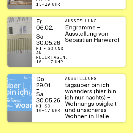
MO–SO,
15–20 UHR
Fr
AUSSTELLUNG
Engramme –
06.02.
–
Ausstellung von
Sa
Sebastian Harwardt
30.05.26
MI – SO UND
AN
FEIERTAGEN,
10 – 17 UHR
Do
AUSSTELLUNG
tagsüber bin ich
29.01.
–
woanders (hier bin
Sa
ich nur nachts) –
30.05.26
Wohnungslosigkeit
MI–SO,
und unsicheres
10–17 UHR
Wohnen in Halle