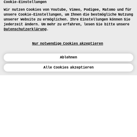
Cookie-Einstellungen
Wir nutzen Cookies von Youtube, Vimeo, Podigee, Matomo und für
unsere Cookie-Einstellungen, um Ihnen die bestmögliche Nutzung
unserer Website zu ermöglichen. Ihre Einstellungen können Sie
jederzeit ändern. Um mehr zu erfahren, lesen Sie bitte unsere
Datenschutzerklärung
.
Nur notwendige Cookies akzeptieren
Ablehnen
Kalender
Alle Cookies akzeptieren
ENGLISH
Kunst
INSTAGRAM
VIMEO
LINKEDIN
BEWERBEN
Design
LEHRANGEBOTE
Studium
FACEBOOK
STUDIENARBEITEN
Werkstätten
MEDIA
Einrichtungen