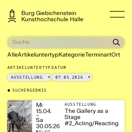
Burg Giebichenstein
Kunsthochschule Halle
Alle
Artikeluntertyp
Kategorie
Terminart
Ort
ARTIKELUNTERTYP
DATUM
AUSSTELLUNG
07.05.2026
SUCHERGEBNIS
Mi
AUSSTELLUNG
The Gallery as a
15.04.
–
Stage
Sa
#2_Acting/Reacting
30.05.26