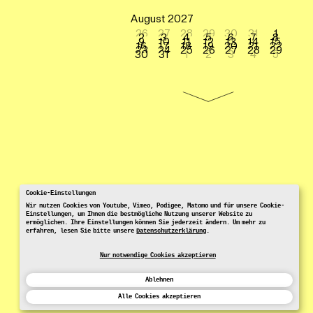
August 2027
26
27
28
29
30
31
1
2
3
4
5
6
7
8
9
10
11
12
13
14
15
16
17
18
19
20
21
22
23
24
25
26
27
28
29
30
31
1
2
3
4
5
Cookie-Einstellungen
Wir nutzen Cookies von Youtube, Vimeo, Podigee, Matomo und für unsere Cookie-
Einstellungen, um Ihnen die bestmögliche Nutzung unserer Website zu
ermöglichen. Ihre Einstellungen können Sie jederzeit ändern. Um mehr zu
erfahren, lesen Sie bitte unsere
Datenschutzerklärung
.
Nur notwendige Cookies akzeptieren
Ablehnen
Alle Cookies akzeptieren