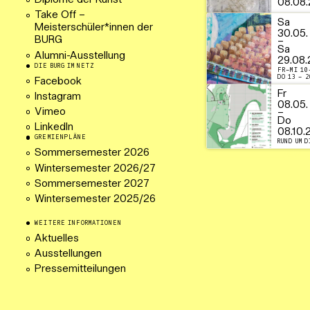
Diplome der Kunst
08.08.
Take Off –
Sa
Meisterschüler*innen der
30.05.
BURG
–
Sa
Alumni-Ausstellung
29.08.
DIE BURG IM NETZ
FR–MI 10
DO 13 – 2
Facebook
Fr
Instagram
08.05.
Vimeo
–
Do
LinkedIn
08.10.
GREMIENPLÄNE
RUND UM D
Sommersemester 2026
Wintersemester 2026/27
Sommersemester 2027
Wintersemester 2025/26
WEITERE INFORMATIONEN
Aktuelles
Ausstellungen
Pressemitteilungen