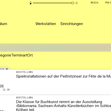
MEDIA
PRE
dium
Werkstätten
Einrichtungen
tegorie
Terminart
Ort
026
AUSSTELLUNG
Spielinstallationen auf der Peißnitzinsel zur Fête de la 
26
A. 22:30
AUSSTELLUNG
Die Klasse für Buchkunst nimmt an der Ausstellung
›Bibliomania. Sachsen-Anhalts Künstlerbücher‹ im Schlo
Köthen teil.