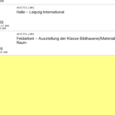
26
AUSSTELLUNG
Halle – Leipzig International
26
–17 UHR,
0 UHR
AUSSTELLUNG
Feldarbeit – Ausstellung der Klasse Bildhauerei/Material
Raum
26
IE UHR