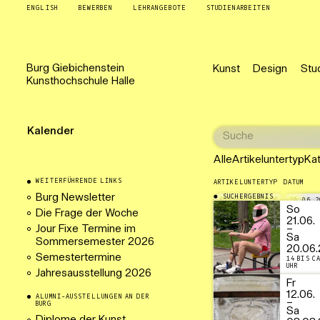
ENGLISH
BEWERBEN
LEHRANGEBOTE
STUDIENARBEITEN
Burg
Giebichenstein
Kunst
Design
Stu
Kunsthochschule
Halle
Kalender
Alle
Artikeluntertyp
Ka
WEITERFÜHRENDE LINKS
ARTIKELUNTERTYP
DATUM
Burg Newsletter
SUCHERGEBNIS
AUSSTELLUNG
20.06.2
So
Die Frage der Woche
21.06.
Jour Fixe Termine im
–
Sa
Sommersemester 2026
20.06.
Semestertermine
14 BIS C
UHR
Jahresausstellung 2026
Fr
12.06.
ALUMNI-AUSSTELLUNGEN AN DER
–
BURG
Sa