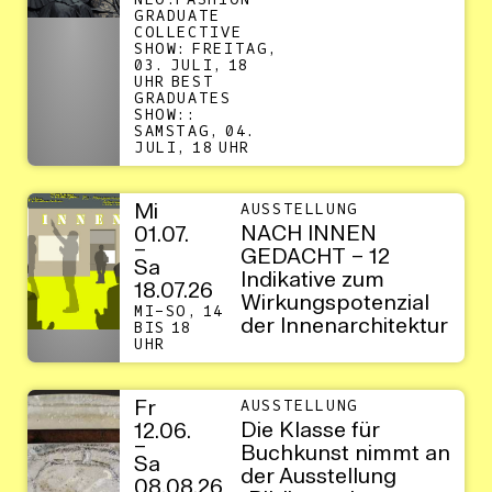
NEO.FASHION
GRADUATE
COLLECTIVE
SHOW: FREITAG,
03. JULI, 18
UHR BEST
GRADUATES
SHOW::
SAMSTAG, 04.
JULI, 18 UHR
Mi
AUSSTELLUNG
NACH INNEN
01.07.
–
GEDACHT – 12
Sa
Indikative zum
18.07.26
Wirkungspotenzial
MI–SO, 14
der Innenarchitektur
BIS 18
UHR
Fr
AUSSTELLUNG
Die Klasse für
12.06.
–
Buchkunst nimmt an
Sa
der Ausstellung
08.08.26