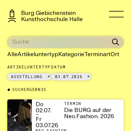
Burg Giebichenstein
Kunsthochschule Halle
Alle
Artikeluntertyp
Kategorie
Terminart
Ort
ARTIKELUNTERTYP
DATUM
AUSSTELLUNG
03.07.2026
SUCHERGEBNIS
Do
TERMIN
Die BURG auf der
02.07.
–
Neo.Fashion. 2026
Fr
03.07.26