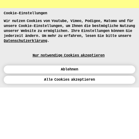
Cookie-Einstellungen
Wir nutzen Cookies von Youtube, Vimeo, Podigee, Matomo und für
unsere Cookie-Einstellungen, um Ihnen die bestmögliche Nutzung
unserer Website zu ermöglichen. Ihre Einstellungen können Sie
jederzeit ändern. Um mehr zu erfahren, lesen Sie bitte unsere
Datenschutzerklärung
.
Nur notwendige Cookies akzeptieren
Ablehnen
Kalender
Alle Cookies akzeptieren
ENGLISH
Kunst
INSTAGRAM
VIMEO
LINKEDIN
BEWERBEN
Design
LEHRANGEBOTE
Studium
FACEBOOK
STUDIENARBEITEN
Werkstätten