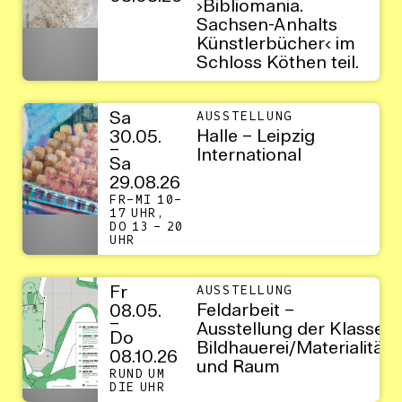
›Bibliomania.
Sachsen-Anhalts
Künstlerbücher‹ im
Schloss Köthen teil.
Sa
AUSSTELLUNG
Halle – Leipzig
30.05.
–
International
Sa
29.08.26
FR–MI 10–
17 UHR,
DO 13 – 20
UHR
Fr
AUSSTELLUNG
Feldarbeit –
08.05.
–
Ausstellung der Klasse
Do
Bildhauerei/Materialität
08.10.26
und Raum
RUND UM
DIE UHR