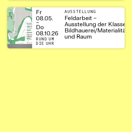
Fr
AUSSTELLUNG
Feldarbeit –
08.05.
–
Ausstellung der Klasse
Do
Bildhauerei/Materialität
08.10.26
und Raum
RUND UM
DIE UHR