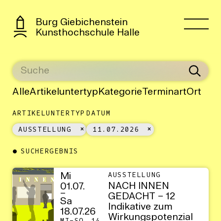
Burg Giebichenstein
Kunsthochschule Halle
Alle
Artikeluntertyp
Kategorie
Terminart
Ort
ARTIKELUNTERTYP
DATUM
AUSSTELLUNG
11.07.2026
SUCHERGEBNIS
Mi
AUSSTELLUNG
NACH INNEN
01.07.
–
GEDACHT – 12
Sa
Indikative zum
18.07.26
Wirkungspotenzial