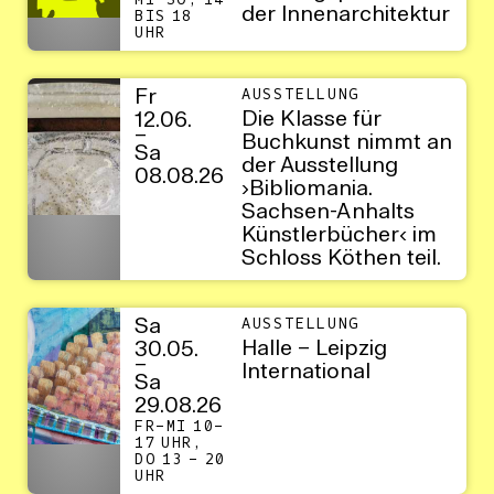
MI–SO, 14
der Innenarchitektur
BIS 18
UHR
Fr
AUSSTELLUNG
Die Klasse für
12.06.
–
Buchkunst nimmt an
Sa
der Ausstellung
08.08.26
›Bibliomania.
Sachsen-Anhalts
Künstlerbücher‹ im
Schloss Köthen teil.
Sa
AUSSTELLUNG
Halle – Leipzig
30.05.
–
International
Sa
29.08.26
FR–MI 10–
17 UHR,
DO 13 – 20
UHR