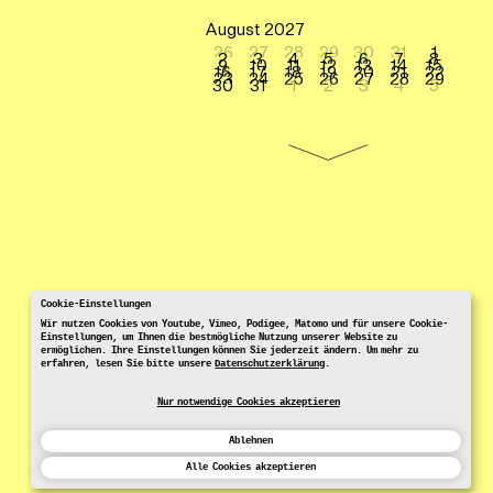
August 2027
26
27
28
29
30
31
1
2
3
4
5
6
7
8
9
10
11
12
13
14
15
16
17
18
19
20
21
22
23
24
25
26
27
28
29
30
31
1
2
3
4
5
Cookie-Einstellungen
Wir nutzen Cookies von Youtube, Vimeo, Podigee, Matomo und für unsere Cookie-
Einstellungen, um Ihnen die bestmögliche Nutzung unserer Website zu
ermöglichen. Ihre Einstellungen können Sie jederzeit ändern. Um mehr zu
erfahren, lesen Sie bitte unsere
Datenschutzerklärung
.
Nur notwendige Cookies akzeptieren
Ablehnen
Alle Cookies akzeptieren