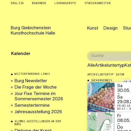
ENGLISH
BEWERBEN
LEHRANGEBOTE
STUDIENARBEITEN
Burg
Giebichenstein
Kunst
Design
Stu
Kunsthochschule
Halle
Kalender
Alle
Artikeluntertyp
Ka
WEITERFÜHRENDE LINKS
ARTIKELUNTERTYP
DATUM
Burg Newsletter
SUCHERGEBNIS
AUSSTELLUNG
14.08.2
Sa
Die Frage der Woche
30.05.
Jour Fixe Termine im
–
Sa
Sommersemester 2026
29.08.
Semestertermine
FR–MI 10
DO 13 – 2
Jahresausstellung 2026
Fr
08.05.
ALUMNI-AUSSTELLUNGEN AN DER
–
BURG
Do