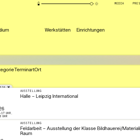
MEDIA
PRE
dium
Werkstätten
Einrichtungen
tegorie
Terminart
Ort
026
AUSSTELLUNG
Halle – Leipzig International
26
–17 UHR,
0 UHR
AUSSTELLUNG
Feldarbeit – Ausstellung der Klasse Bildhauerei/Material
Raum