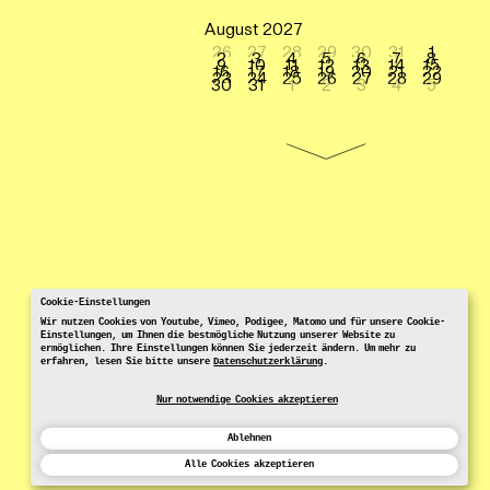
August 2027
26
27
28
29
30
31
1
2
3
4
5
6
7
8
9
10
11
12
13
14
15
16
17
18
19
20
21
22
23
24
25
26
27
28
29
30
31
1
2
3
4
5
Cookie-Einstellungen
Wir nutzen Cookies von Youtube, Vimeo, Podigee, Matomo und für unsere Cookie-
Einstellungen, um Ihnen die bestmögliche Nutzung unserer Website zu
ermöglichen. Ihre Einstellungen können Sie jederzeit ändern. Um mehr zu
erfahren, lesen Sie bitte unsere
Datenschutzerklärung
.
Nur notwendige Cookies akzeptieren
Ablehnen
Alle Cookies akzeptieren