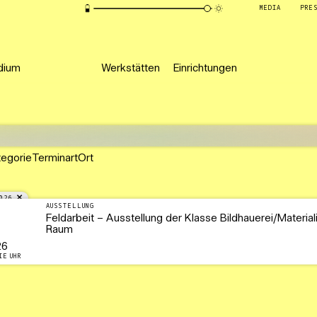
MEDIA
PRE
dium
Werkstätten
Einrichtungen
tegorie
Terminart
Ort
026
AUSSTELLUNG
Feldarbeit – Ausstellung der Klasse Bildhauerei/Material
Raum
26
IE UHR