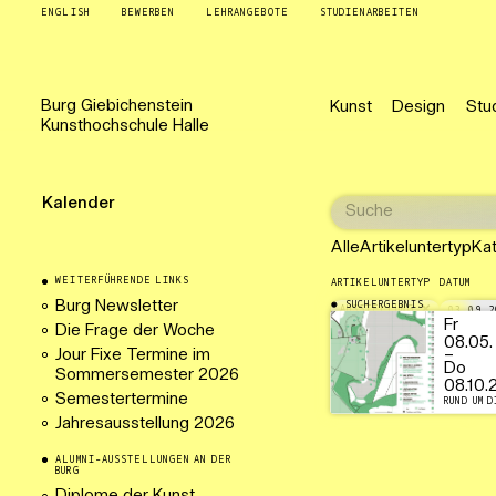
ENGLISH
BEWERBEN
LEHRANGEBOTE
STUDIENARBEITEN
Burg
Giebichenstein
Kunst
Design
Stu
Kunsthochschule
Halle
Kalender
Alle
Artikeluntertyp
Ka
WEITERFÜHRENDE LINKS
ARTIKELUNTERTYP
DATUM
Burg Newsletter
SUCHERGEBNIS
AUSSTELLUNG
03.09.2
Fr
Die Frage der Woche
08.05.
Jour Fixe Termine im
–
Do
Sommersemester 2026
08.10.
Semestertermine
RUND UM D
Jahresausstellung 2026
ALUMNI-AUSSTELLUNGEN AN DER
BURG