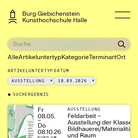
Burg Giebichenstein
Kunsthochschule Halle
Alle
Artikeluntertyp
Kategorie
Terminart
Ort
ARTIKELUNTERTYP
DATUM
AUSSTELLUNG
18.09.2026
SUCHERGEBNIS
Fr
AUSSTELLUNG
Feldarbeit –
08.05.
–
Ausstellung der Klasse
Do
Bildhauerei/Materialität
08.10.26
und Raum