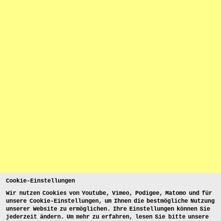
Cookie-Einstellungen
Wir nutzen Cookies von Youtube, Vimeo, Podigee, Matomo und für
unsere Cookie-Einstellungen, um Ihnen die bestmögliche Nutzung
unserer Website zu ermöglichen. Ihre Einstellungen können Sie
jederzeit ändern. Um mehr zu erfahren, lesen Sie bitte unsere