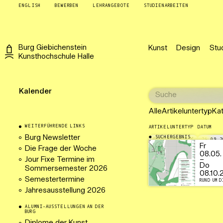
ENGLISH
BEWERBEN
LEHRANGEBOTE
STUDIENARBEITEN
Burg
Giebichenstein
Kunst
Design
Stu
Kunsthochschule
Halle
Kalender
Alle
Artikeluntertyp
Ka
WEITERFÜHRENDE LINKS
ARTIKELUNTERTYP
DATUM
Burg Newsletter
SUCHERGEBNIS
AUSSTELLUNG
24.09.2
Fr
Die Frage der Woche
08.05.
Jour Fixe Termine im
–
Do
Sommersemester 2026
08.10.
Semestertermine
RUND UM D
Jahresausstellung 2026
ALUMNI-AUSSTELLUNGEN AN DER
BURG