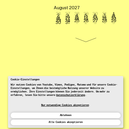
August 2027
26
27
28
29
30
31
1
2
3
4
5
6
7
8
9
10
11
12
13
14
15
16
17
18
19
20
21
22
23
24
25
26
27
28
29
30
31
1
2
3
4
5
Cookie-Einstellungen
Wir nutzen Cookies von Youtube, Vimeo, Podigee, Matomo und für unsere Cookie-
Einstellungen, um Ihnen die bestmögliche Nutzung unserer Website zu
ermöglichen. Ihre Einstellungen können Sie jederzeit ändern. Um mehr zu
erfahren, lesen Sie bitte unsere
Datenschutzerklärung
.
Nur notwendige Cookies akzeptieren
Ablehnen
Alle Cookies akzeptieren