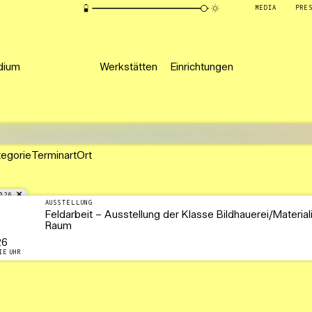
MEDIA
PRE
dium
Werkstätten
Einrichtungen
tegorie
Terminart
Ort
026
AUSSTELLUNG
Feldarbeit – Ausstellung der Klasse Bildhauerei/Material
Raum
26
IE UHR