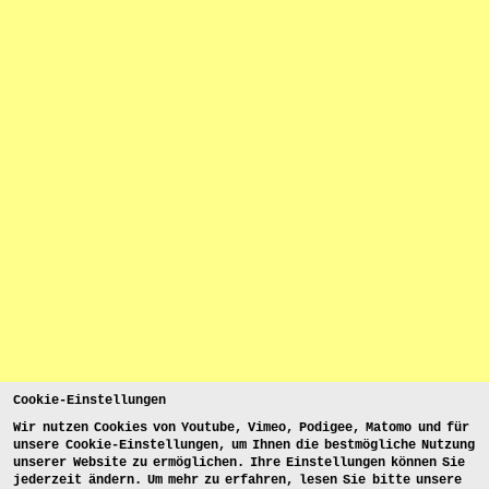
Cookie-Einstellungen
Wir nutzen Cookies von Youtube, Vimeo, Podigee, Matomo und für
unsere Cookie-Einstellungen, um Ihnen die bestmögliche Nutzung
unserer Website zu ermöglichen. Ihre Einstellungen können Sie
jederzeit ändern. Um mehr zu erfahren, lesen Sie bitte unsere