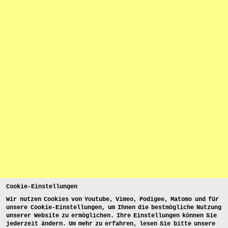
Cookie-Einstellungen
Wir nutzen Cookies von Youtube, Vimeo, Podigee, Matomo und für
unsere Cookie-Einstellungen, um Ihnen die bestmögliche Nutzung
unserer Website zu ermöglichen. Ihre Einstellungen können Sie
jederzeit ändern. Um mehr zu erfahren, lesen Sie bitte unsere