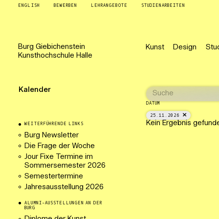
ENGLISH
BEWERBEN
LEHRANGEBOTE
STUDIENARBEITEN
Burg
Giebichenstein
Kunst
Design
Stu
Kunsthochschule
Halle
Kalender
DATUM
25.11.2026
Kein Ergebnis gefund
WEITERFÜHRENDE LINKS
Burg Newsletter
Die Frage der Woche
Jour Fixe Termine im
Sommersemester 2026
Semestertermine
Jahresausstellung 2026
ALUMNI-AUSSTELLUNGEN AN DER
BURG