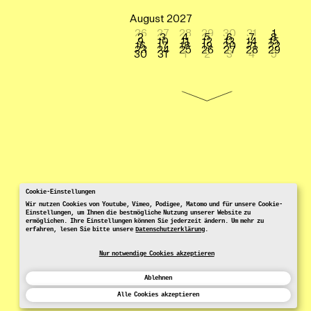
August 2027
26
27
28
29
30
31
1
2
3
4
5
6
7
8
9
10
11
12
13
14
15
16
17
18
19
20
21
22
23
24
25
26
27
28
29
30
31
1
2
3
4
5
Cookie-Einstellungen
Wir nutzen Cookies von Youtube, Vimeo, Podigee, Matomo und für unsere Cookie-
Einstellungen, um Ihnen die bestmögliche Nutzung unserer Website zu
ermöglichen. Ihre Einstellungen können Sie jederzeit ändern. Um mehr zu
erfahren, lesen Sie bitte unsere
Datenschutzerklärung
.
Nur notwendige Cookies akzeptieren
Ablehnen
Alle Cookies akzeptieren