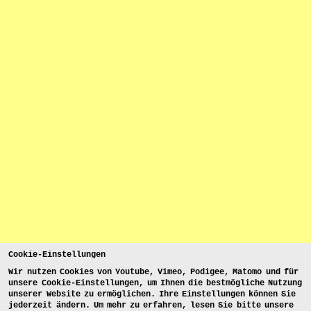
Cookie-Einstellungen
Wir nutzen Cookies von Youtube, Vimeo, Podigee, Matomo und für
unsere Cookie-Einstellungen, um Ihnen die bestmögliche Nutzung
unserer Website zu ermöglichen. Ihre Einstellungen können Sie
jederzeit ändern. Um mehr zu erfahren, lesen Sie bitte unsere