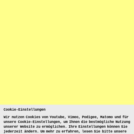
Cookie-Einstellungen
Wir nutzen Cookies von Youtube, Vimeo, Podigee, Matomo und für
unsere Cookie-Einstellungen, um Ihnen die bestmögliche Nutzung
unserer Website zu ermöglichen. Ihre Einstellungen können Sie
jederzeit ändern. Um mehr zu erfahren, lesen Sie bitte unsere