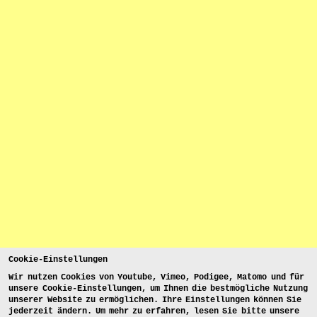
Cookie-Einstellungen
Wir nutzen Cookies von Youtube, Vimeo, Podigee, Matomo und für
unsere Cookie-Einstellungen, um Ihnen die bestmögliche Nutzung
unserer Website zu ermöglichen. Ihre Einstellungen können Sie
jederzeit ändern. Um mehr zu erfahren, lesen Sie bitte unsere