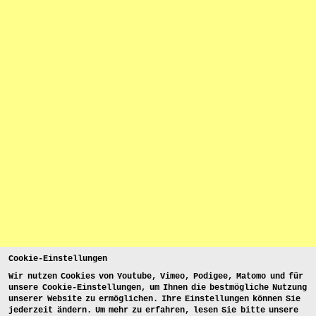
Cookie-Einstellungen
Wir nutzen Cookies von Youtube, Vimeo, Podigee, Matomo und für
unsere Cookie-Einstellungen, um Ihnen die bestmögliche Nutzung
unserer Website zu ermöglichen. Ihre Einstellungen können Sie
jederzeit ändern. Um mehr zu erfahren, lesen Sie bitte unsere