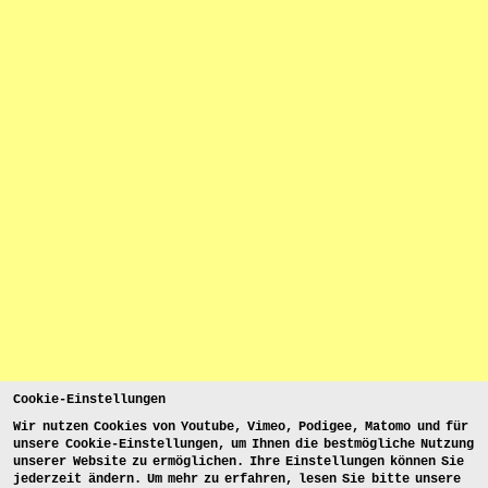
Cookie-Einstellungen
Wir nutzen Cookies von Youtube, Vimeo, Podigee, Matomo und für
unsere Cookie-Einstellungen, um Ihnen die bestmögliche Nutzung
unserer Website zu ermöglichen. Ihre Einstellungen können Sie
jederzeit ändern. Um mehr zu erfahren, lesen Sie bitte unsere