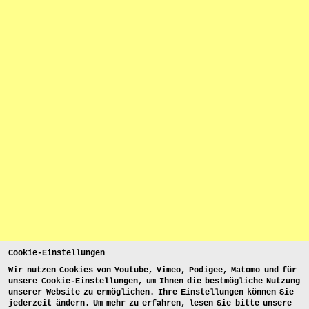
Cookie-Einstellungen
Wir nutzen Cookies von Youtube, Vimeo, Podigee, Matomo und für
unsere Cookie-Einstellungen, um Ihnen die bestmögliche Nutzung
unserer Website zu ermöglichen. Ihre Einstellungen können Sie
jederzeit ändern. Um mehr zu erfahren, lesen Sie bitte unsere