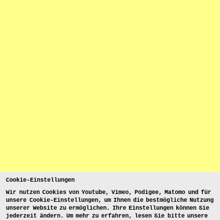
Cookie-Einstellungen
Wir nutzen Cookies von Youtube, Vimeo, Podigee, Matomo und für
unsere Cookie-Einstellungen, um Ihnen die bestmögliche Nutzung
unserer Website zu ermöglichen. Ihre Einstellungen können Sie
jederzeit ändern. Um mehr zu erfahren, lesen Sie bitte unsere