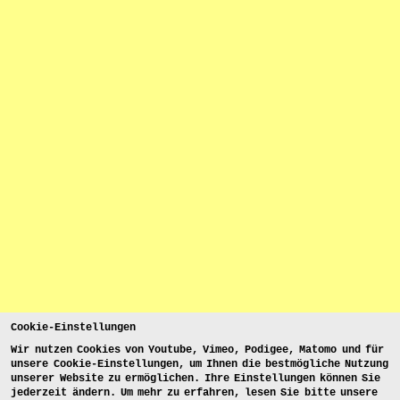
Cookie-Einstellungen
Wir nutzen Cookies von Youtube, Vimeo, Podigee, Matomo und für
unsere Cookie-Einstellungen, um Ihnen die bestmögliche Nutzung
unserer Website zu ermöglichen. Ihre Einstellungen können Sie
jederzeit ändern. Um mehr zu erfahren, lesen Sie bitte unsere