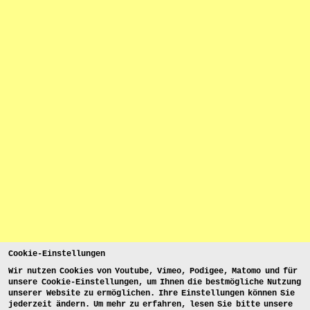
Cookie-Einstellungen
Wir nutzen Cookies von Youtube, Vimeo, Podigee, Matomo und für
unsere Cookie-Einstellungen, um Ihnen die bestmögliche Nutzung
unserer Website zu ermöglichen. Ihre Einstellungen können Sie
jederzeit ändern. Um mehr zu erfahren, lesen Sie bitte unsere