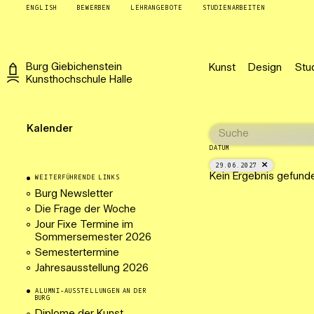
ENGLISH
BEWERBEN
LEHRANGEBOTE
STUDIENARBEITEN
Burg
Giebichenstein
Kunst
Design
Stu
Kunsthochschule
Halle
Kalender
DATUM
29.06.2027
Kein Ergebnis gefund
WEITERFÜHRENDE LINKS
Burg Newsletter
Die Frage der Woche
Jour Fixe Termine im
Sommersemester 2026
Semestertermine
Jahresausstellung 2026
ALUMNI-AUSSTELLUNGEN AN DER
BURG