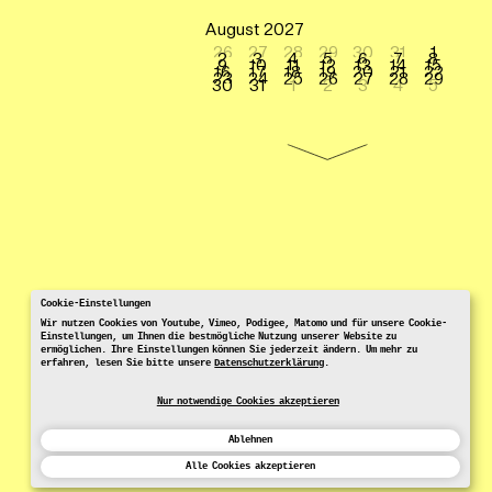
August 2027
26
27
28
29
30
31
1
2
3
4
5
6
7
8
9
10
11
12
13
14
15
16
17
18
19
20
21
22
23
24
25
26
27
28
29
30
31
1
2
3
4
5
Cookie-Einstellungen
Wir nutzen Cookies von Youtube, Vimeo, Podigee, Matomo und für unsere Cookie-
Einstellungen, um Ihnen die bestmögliche Nutzung unserer Website zu
ermöglichen. Ihre Einstellungen können Sie jederzeit ändern. Um mehr zu
erfahren, lesen Sie bitte unsere
Datenschutzerklärung
.
Nur notwendige Cookies akzeptieren
Ablehnen
Alle Cookies akzeptieren