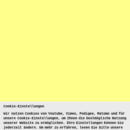
Cookie-Einstellungen
Wir nutzen Cookies von Youtube, Vimeo, Podigee, Matomo und für
unsere Cookie-Einstellungen, um Ihnen die bestmögliche Nutzung
unserer Website zu ermöglichen. Ihre Einstellungen können Sie
jederzeit ändern. Um mehr zu erfahren, lesen Sie bitte unsere