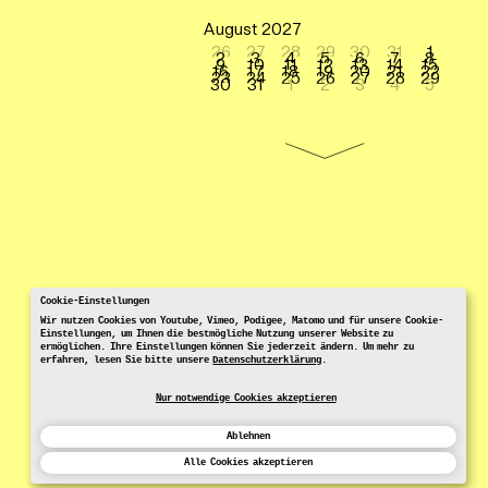
August 2027
26
27
28
29
30
31
1
2
3
4
5
6
7
8
9
10
11
12
13
14
15
16
17
18
19
20
21
22
23
24
25
26
27
28
29
30
31
1
2
3
4
5
Cookie-Einstellungen
Wir nutzen Cookies von Youtube, Vimeo, Podigee, Matomo und für unsere Cookie-
Einstellungen, um Ihnen die bestmögliche Nutzung unserer Website zu
ermöglichen. Ihre Einstellungen können Sie jederzeit ändern. Um mehr zu
erfahren, lesen Sie bitte unsere
Datenschutzerklärung
.
Nur notwendige Cookies akzeptieren
Ablehnen
Alle Cookies akzeptieren