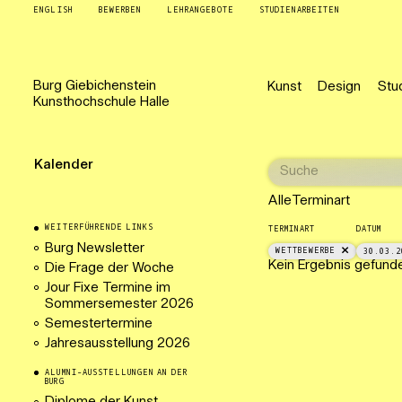
ENGLISH
BEWERBEN
LEHRANGEBOTE
STUDIENARBEITEN
Burg
Giebichenstein
Kunst
Design
Stu
Kunsthochschule
Halle
Kalender
Alle
Terminart
WEITERFÜHRENDE LINKS
TERMINART
DATUM
Burg Newsletter
WETTBEWERBE
30.03.2
Kein Ergebnis gefund
Die Frage der Woche
Jour Fixe Termine im
Sommersemester 2026
Semestertermine
Jahresausstellung 2026
ALUMNI-AUSSTELLUNGEN AN DER
BURG