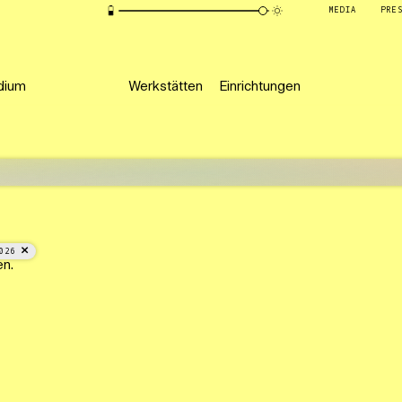
MEDIA
PRE
dium
Werkstätten
Einrichtungen
026
en.