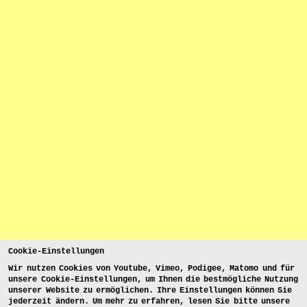
Cookie-Einstellungen
Wir nutzen Cookies von Youtube, Vimeo, Podigee, Matomo und für
unsere Cookie-Einstellungen, um Ihnen die bestmögliche Nutzung
unserer Website zu ermöglichen. Ihre Einstellungen können Sie
jederzeit ändern. Um mehr zu erfahren, lesen Sie bitte unsere