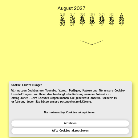
August 2027
26
27
28
29
30
31
1
2
3
4
5
6
7
8
9
10
11
12
13
14
15
16
17
18
19
20
21
22
23
24
25
26
27
28
29
30
31
1
2
3
4
5
Cookie-Einstellungen
Wir nutzen Cookies von Youtube, Vimeo, Podigee, Matomo und für unsere Cookie-
Einstellungen, um Ihnen die bestmögliche Nutzung unserer Website zu
ermöglichen. Ihre Einstellungen können Sie jederzeit ändern. Um mehr zu
erfahren, lesen Sie bitte unsere
Datenschutzerklärung
.
Nur notwendige Cookies akzeptieren
Ablehnen
Alle Cookies akzeptieren