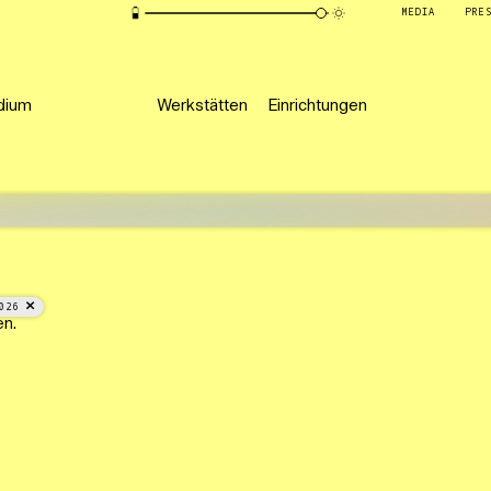
MEDIA
PRE
dium
Werkstätten
Einrichtungen
026
en.