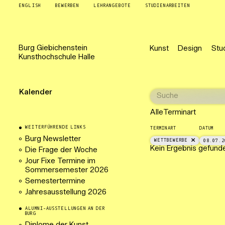
ENGLISH
BEWERBEN
LEHRANGEBOTE
STUDIENARBEITEN
Burg
Giebichenstein
Kunst
Design
Stu
Kunsthochschule
Halle
Kalender
Alle
Terminart
WEITERFÜHRENDE LINKS
TERMINART
DATUM
Burg Newsletter
WETTBEWERBE
08.07.2
Kein Ergebnis gefund
Die Frage der Woche
Jour Fixe Termine im
Sommersemester 2026
Semestertermine
Jahresausstellung 2026
ALUMNI-AUSSTELLUNGEN AN DER
BURG