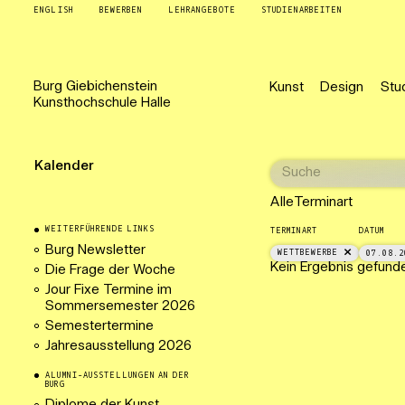
ENGLISH
BEWERBEN
LEHRANGEBOTE
STUDIENARBEITEN
Burg
Giebichenstein
Kunst
Design
Stu
Kunsthochschule
Halle
Kalender
Alle
Terminart
WEITERFÜHRENDE LINKS
TERMINART
DATUM
Burg Newsletter
WETTBEWERBE
07.08.2
Kein Ergebnis gefund
Die Frage der Woche
Jour Fixe Termine im
Sommersemester 2026
Semestertermine
Jahresausstellung 2026
ALUMNI-AUSSTELLUNGEN AN DER
BURG