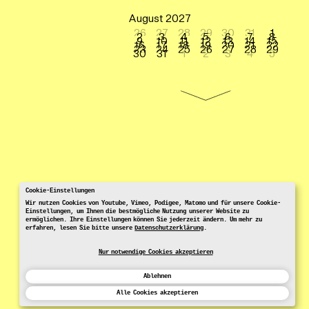
August 2027
26
27
28
29
30
31
1
2
3
4
5
6
7
8
9
10
11
12
13
14
15
16
17
18
19
20
21
22
23
24
25
26
27
28
29
30
31
1
2
3
4
5
Cookie-Einstellungen
Wir nutzen Cookies von Youtube, Vimeo, Podigee, Matomo und für unsere Cookie-
Einstellungen, um Ihnen die bestmögliche Nutzung unserer Website zu
ermöglichen. Ihre Einstellungen können Sie jederzeit ändern. Um mehr zu
erfahren, lesen Sie bitte unsere
Datenschutzerklärung
.
Nur notwendige Cookies akzeptieren
Ablehnen
Alle Cookies akzeptieren