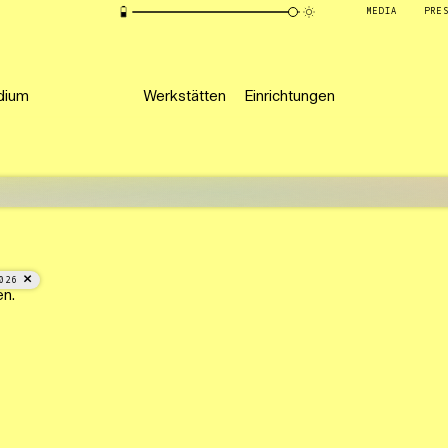
MEDIA
PRE
dium
Werkstätten
Einrichtungen
026
en.