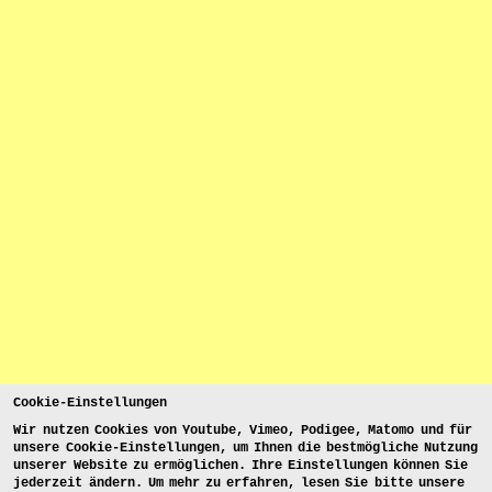
Cookie-Einstellungen
Wir nutzen Cookies von Youtube, Vimeo, Podigee, Matomo und für
unsere Cookie-Einstellungen, um Ihnen die bestmögliche Nutzung
unserer Website zu ermöglichen. Ihre Einstellungen können Sie
jederzeit ändern. Um mehr zu erfahren, lesen Sie bitte unsere