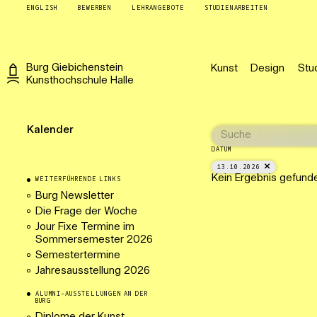
ENGLISH
BEWERBEN
LEHRANGEBOTE
STUDIENARBEITEN
Burg
Giebichenstein
Kunst
Design
Stu
Kunsthochschule
Halle
Kalender
DATUM
13.10.2026
Kein Ergebnis gefund
WEITERFÜHRENDE LINKS
Burg Newsletter
Die Frage der Woche
Jour Fixe Termine im
Sommersemester 2026
Semestertermine
Jahresausstellung 2026
ALUMNI-AUSSTELLUNGEN AN DER
BURG