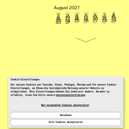
August 2027
26
27
28
29
30
31
1
2
3
4
5
6
7
8
9
10
11
12
13
14
15
16
17
18
19
20
21
22
23
24
25
26
27
28
29
30
31
1
2
3
4
5
Cookie-Einstellungen
Wir nutzen Cookies von Youtube, Vimeo, Podigee, Matomo und für unsere Cookie-
Einstellungen, um Ihnen die bestmögliche Nutzung unserer Website zu
ermöglichen. Ihre Einstellungen können Sie jederzeit ändern. Um mehr zu
erfahren, lesen Sie bitte unsere
Datenschutzerklärung
.
Nur notwendige Cookies akzeptieren
Ablehnen
Alle Cookies akzeptieren