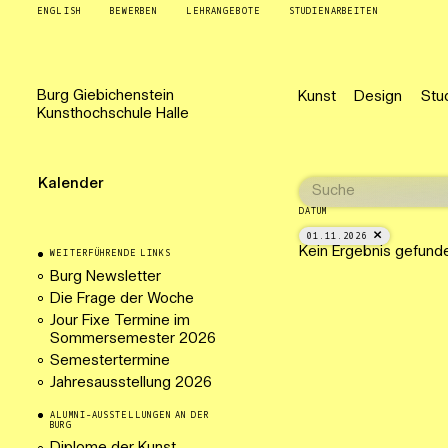
ENGLISH
BEWERBEN
LEHRANGEBOTE
STUDIENARBEITEN
Burg
Giebichenstein
Kunst
Design
Stu
Kunsthochschule
Halle
Kalender
DATUM
01.11.2026
Kein Ergebnis gefund
WEITERFÜHRENDE LINKS
Burg Newsletter
Die Frage der Woche
Jour Fixe Termine im
Sommersemester 2026
Semestertermine
Jahresausstellung 2026
ALUMNI-AUSSTELLUNGEN AN DER
BURG