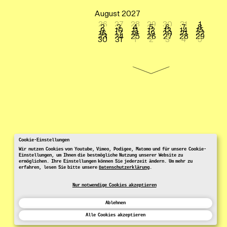
August 2027
26
27
28
29
30
31
1
2
3
4
5
6
7
8
9
10
11
12
13
14
15
16
17
18
19
20
21
22
23
24
25
26
27
28
29
30
31
1
2
3
4
5
Cookie-Einstellungen
Wir nutzen Cookies von Youtube, Vimeo, Podigee, Matomo und für unsere Cookie-
Einstellungen, um Ihnen die bestmögliche Nutzung unserer Website zu
ermöglichen. Ihre Einstellungen können Sie jederzeit ändern. Um mehr zu
erfahren, lesen Sie bitte unsere
Datenschutzerklärung
.
Nur notwendige Cookies akzeptieren
Ablehnen
Alle Cookies akzeptieren