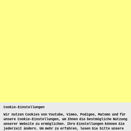
Cookie-Einstellungen
Wir nutzen Cookies von Youtube, Vimeo, Podigee, Matomo und für
unsere Cookie-Einstellungen, um Ihnen die bestmögliche Nutzung
unserer Website zu ermöglichen. Ihre Einstellungen können Sie
jederzeit ändern. Um mehr zu erfahren, lesen Sie bitte unsere