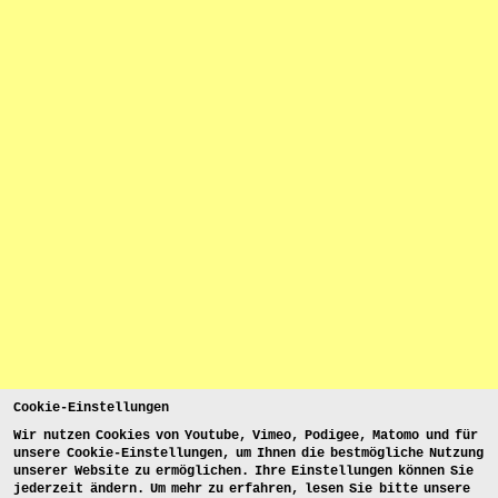
Cookie-Einstellungen
Wir nutzen Cookies von Youtube, Vimeo, Podigee, Matomo und für
unsere Cookie-Einstellungen, um Ihnen die bestmögliche Nutzung
unserer Website zu ermöglichen. Ihre Einstellungen können Sie
jederzeit ändern. Um mehr zu erfahren, lesen Sie bitte unsere