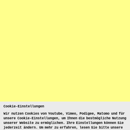
Cookie-Einstellungen
Wir nutzen Cookies von Youtube, Vimeo, Podigee, Matomo und für
unsere Cookie-Einstellungen, um Ihnen die bestmögliche Nutzung
unserer Website zu ermöglichen. Ihre Einstellungen können Sie
jederzeit ändern. Um mehr zu erfahren, lesen Sie bitte unsere