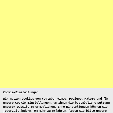
Cookie-Einstellungen
Wir nutzen Cookies von Youtube, Vimeo, Podigee, Matomo und für
unsere Cookie-Einstellungen, um Ihnen die bestmögliche Nutzung
unserer Website zu ermöglichen. Ihre Einstellungen können Sie
jederzeit ändern. Um mehr zu erfahren, lesen Sie bitte unsere