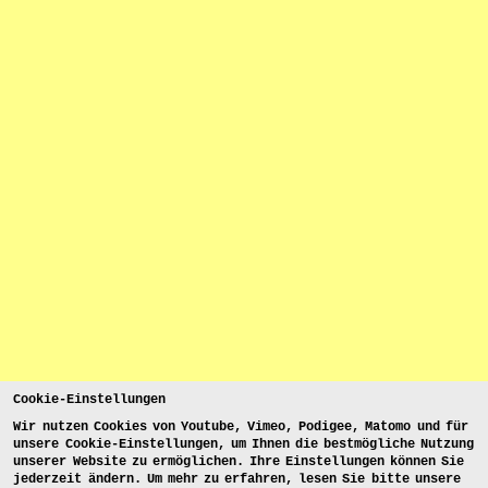
Cookie-Einstellungen
Wir nutzen Cookies von Youtube, Vimeo, Podigee, Matomo und für
unsere Cookie-Einstellungen, um Ihnen die bestmögliche Nutzung
unserer Website zu ermöglichen. Ihre Einstellungen können Sie
jederzeit ändern. Um mehr zu erfahren, lesen Sie bitte unsere