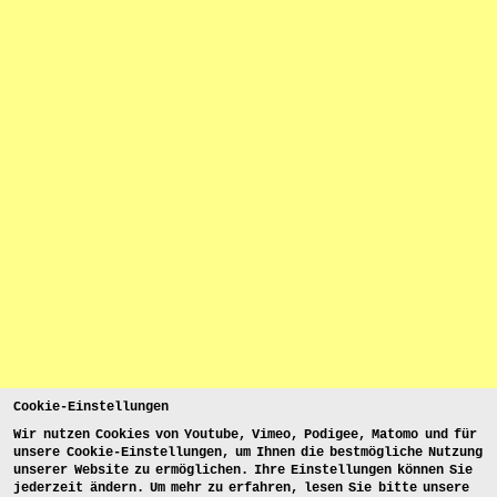
Cookie-Einstellungen
Wir nutzen Cookies von Youtube, Vimeo, Podigee, Matomo und für
unsere Cookie-Einstellungen, um Ihnen die bestmögliche Nutzung
unserer Website zu ermöglichen. Ihre Einstellungen können Sie
jederzeit ändern. Um mehr zu erfahren, lesen Sie bitte unsere