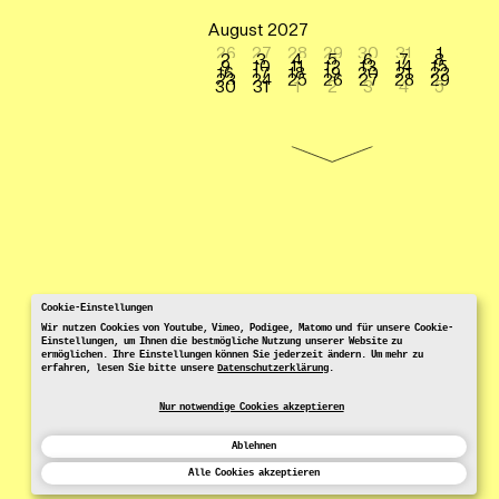
August 2027
26
27
28
29
30
31
1
2
3
4
5
6
7
8
9
10
11
12
13
14
15
16
17
18
19
20
21
22
23
24
25
26
27
28
29
30
31
1
2
3
4
5
Cookie-Einstellungen
Wir nutzen Cookies von Youtube, Vimeo, Podigee, Matomo und für unsere Cookie-
Einstellungen, um Ihnen die bestmögliche Nutzung unserer Website zu
ermöglichen. Ihre Einstellungen können Sie jederzeit ändern. Um mehr zu
erfahren, lesen Sie bitte unsere
Datenschutzerklärung
.
Nur notwendige Cookies akzeptieren
Ablehnen
Alle Cookies akzeptieren