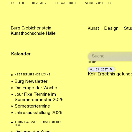
ENGLISH
BEWERBEN
LEHRANGEBOTE
STUDIENARBEITEN
Burg
Giebichenstein
Kunst
Design
Stu
Kunsthochschule
Halle
Kalender
DATUM
01.03.2027
Kein Ergebnis gefund
WEITERFÜHRENDE LINKS
Burg Newsletter
Die Frage der Woche
Jour Fixe Termine im
Sommersemester 2026
Semestertermine
Jahresausstellung 2026
ALUMNI-AUSSTELLUNGEN AN DER
BURG