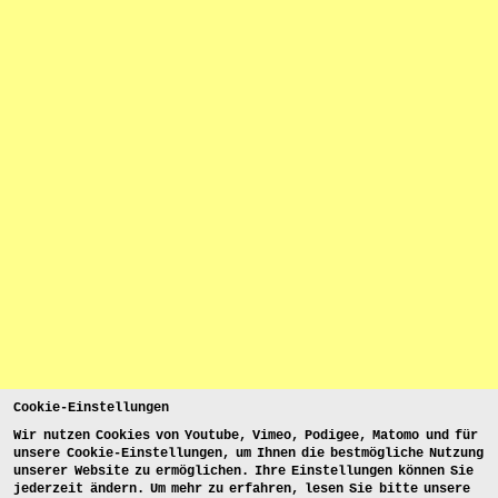
Cookie-Einstellungen
Wir nutzen Cookies von Youtube, Vimeo, Podigee, Matomo und für
unsere Cookie-Einstellungen, um Ihnen die bestmögliche Nutzung
unserer Website zu ermöglichen. Ihre Einstellungen können Sie
jederzeit ändern. Um mehr zu erfahren, lesen Sie bitte unsere