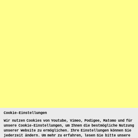
Cookie-Einstellungen
Wir nutzen Cookies von Youtube, Vimeo, Podigee, Matomo und für
unsere Cookie-Einstellungen, um Ihnen die bestmögliche Nutzung
unserer Website zu ermöglichen. Ihre Einstellungen können Sie
jederzeit ändern. Um mehr zu erfahren, lesen Sie bitte unsere