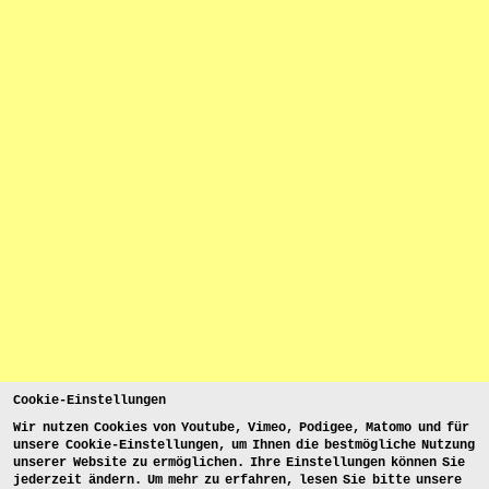
Cookie-Einstellungen
Wir nutzen Cookies von Youtube, Vimeo, Podigee, Matomo und für
unsere Cookie-Einstellungen, um Ihnen die bestmögliche Nutzung
unserer Website zu ermöglichen. Ihre Einstellungen können Sie
jederzeit ändern. Um mehr zu erfahren, lesen Sie bitte unsere