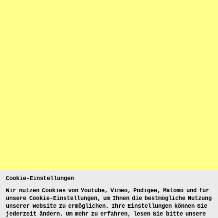
Cookie-Einstellungen
Wir nutzen Cookies von Youtube, Vimeo, Podigee, Matomo und für
unsere Cookie-Einstellungen, um Ihnen die bestmögliche Nutzung
unserer Website zu ermöglichen. Ihre Einstellungen können Sie
jederzeit ändern. Um mehr zu erfahren, lesen Sie bitte unsere