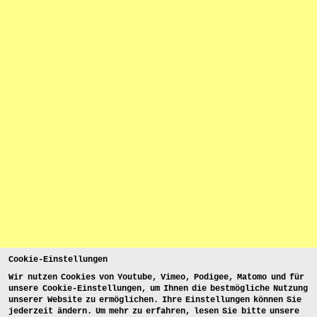
Cookie-Einstellungen
Wir nutzen Cookies von Youtube, Vimeo, Podigee, Matomo und für
unsere Cookie-Einstellungen, um Ihnen die bestmögliche Nutzung
unserer Website zu ermöglichen. Ihre Einstellungen können Sie
jederzeit ändern. Um mehr zu erfahren, lesen Sie bitte unsere