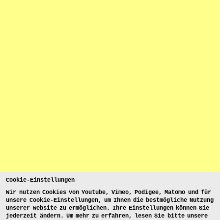
Cookie-Einstellungen
Wir nutzen Cookies von Youtube, Vimeo, Podigee, Matomo und für
unsere Cookie-Einstellungen, um Ihnen die bestmögliche Nutzung
unserer Website zu ermöglichen. Ihre Einstellungen können Sie
jederzeit ändern. Um mehr zu erfahren, lesen Sie bitte unsere