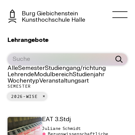
Burg Giebichenstein
Kunsthochschule Halle
Lehrangebote
Alle
Semester
Studiengang/richtung
Lehrende
Modulbereich
Studienjahr
Wochentyp
Veranstaltungsart
SEMESTER
2026-WISE
EAT 3.Stdj
Juliane Schmidt
Bezugswissenschaftliche