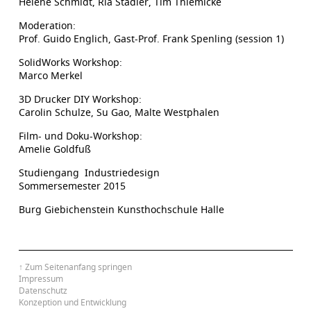
Helene Schmidt, Ria Stadler, Tim Thiemicke
Moderation:
Prof. Guido Englich, Gast-Prof. Frank Spenling (session 1)
SolidWorks Workshop:
Marco Merkel
3D Drucker DIY Workshop:
Carolin Schulze, Su Gao, Malte Westphalen
Film- und Doku-Workshop:
Amelie Goldfuß
Studiengang Industriedesign
Sommersemester 2015
Burg Giebichenstein Kunsthochschule Halle
↑ Zum Seitenanfang springen
Impressum
Datenschutz
Konzeption und Entwicklung